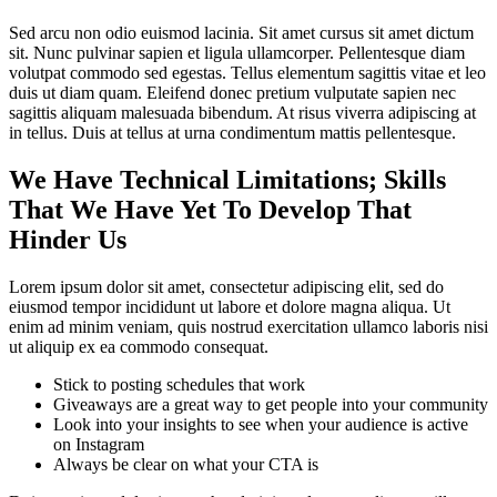
Sed arcu non odio euismod lacinia. Sit amet cursus sit amet dictum
sit. Nunc pulvinar sapien et ligula ullamcorper. Pellentesque diam
volutpat commodo sed egestas. Tellus elementum sagittis vitae et leo
duis ut diam quam. Eleifend donec pretium vulputate sapien nec
sagittis aliquam malesuada bibendum. At risus viverra adipiscing at
in tellus. Duis at tellus at urna condimentum mattis pellentesque.
We Have Technical Limitations; Skills
That We Have Yet To Develop That
Hinder Us
Lorem ipsum dolor sit amet, consectetur adipiscing elit, sed do
eiusmod tempor incididunt ut labore et dolore magna aliqua. Ut
enim ad minim veniam, quis nostrud exercitation ullamco laboris nisi
ut aliquip ex ea commodo consequat.
Stick to posting schedules that work
Giveaways are a great way to get people into your community
Look into your insights to see when your audience is active
on Instagram
Always be clear on what your CTA is