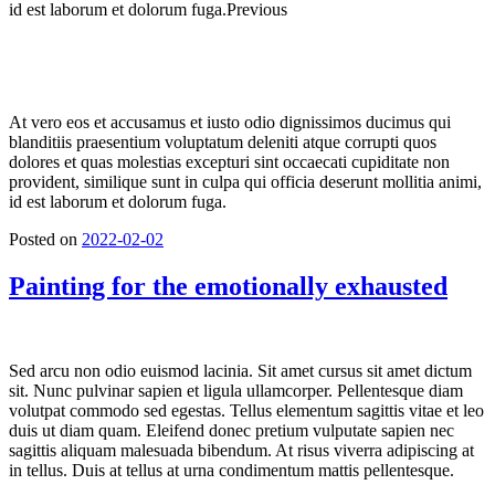
id est laborum et dolorum fuga.Previous
At vero eos et accusamus et iusto odio dignissimos ducimus qui
blanditiis praesentium voluptatum deleniti atque corrupti quos
dolores et quas molestias excepturi sint occaecati cupiditate non
provident, similique sunt in culpa qui officia deserunt mollitia animi,
id est laborum et dolorum fuga.
Posted on
2022-02-02
Painting for the emotionally exhausted
Sed arcu non odio euismod lacinia. Sit amet cursus sit amet dictum
sit. Nunc pulvinar sapien et ligula ullamcorper. Pellentesque diam
volutpat commodo sed egestas. Tellus elementum sagittis vitae et leo
duis ut diam quam. Eleifend donec pretium vulputate sapien nec
sagittis aliquam malesuada bibendum. At risus viverra adipiscing at
in tellus. Duis at tellus at urna condimentum mattis pellentesque.