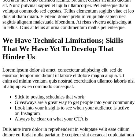
sit. Nunc pulvinar sapien et ligula ullamcorper. Pellentesque diam
volutpat commodo sed egestas. Tellus elementum sagittis vitae et leo
duis ut diam quam. Eleifend donec pretium vulputate sapien nec
sagittis aliquam malesuada bibendum. At risus viverra adipiscing at
in tellus. Duis at tellus at urna condimentum mattis pellentesque.
We Have Technical Limitations; Skills
That We Have Yet To Develop That
Hinder Us
Lorem ipsum dolor sit amet, consectetur adipiscing elit, sed do
eiusmod tempor incididunt ut labore et dolore magna aliqua. Ut
enim ad minim veniam, quis nostrud exercitation ullamco laboris nisi
ut aliquip ex ea commodo consequat.
Stick to posting schedules that work
Giveaways are a great way to get people into your community
Look into your insights to see when your audience is active
on Instagram
Always be clear on what your CTA is
Duis aute irure dolor in reprehenderit in voluptate velit esse cillum
dolore eu fugiat nulla pariatur. Excepteur sint occaecat cupidatat non