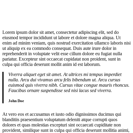
Lorem ipsum dolor sit amet, consectetur adipiscing elit, sed do
eiusmod tempor incididunt ut labore et dolore magna aliqua. Ut
enim ad minim veniam, quis nostrud exercitation ullamco laboris nisi
ut aliquip ex ea commodo consequat. Duis aute irure dolor in
reprehenderit in voluptate velit esse cillum dolore eu fugiat nulla
pariatur. Excepteur sint occaecat cupidatat non proident, sunt in
culpa qui officia deserunt mollit anim id est laborum.
Viverra aliquet eget sit amet. At ultrices mi tempus imperdiet
nulla. Arcu dui vivamus arcu felis bibendum ut. Arcu cursus
euismod quis viverra nibh. Cursus vitae congue mauris rhoncus.
Faucibus ornare suspendisse sed nisi lacus sed viverra.
John Doe
At vero eos et accusamus et iusto odio dignissimos ducimus qui
blanditiis praesentium voluptatum deleniti atque corrupti quos
dolores et quas molestias excepturi sint occaecati cupiditate non
provident, similique sunt in culpa qui officia deserunt mollitia animi,