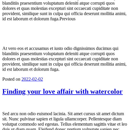
blanditiis praesentium voluptatum deleniti atque corrupti quos
dolores et quas molestias excepturi sint occaecati cupiditate non
provident, similique sunt in culpa qui officia deserunt mollitia animi,
id est laborum et dolorum fuga.Previous
At vero eos et accusamus et iusto odio dignissimos ducimus qui
blanditiis praesentium voluptatum deleniti atque corrupti quos
dolores et quas molestias excepturi sint occaecati cupiditate non
provident, similique sunt in culpa qui officia deserunt mollitia animi,
id est laborum et dolorum fuga.
Posted on
2022-02-02
Finding your love affair with watercolor
Sed arcu non odio euismod lacinia. Sit amet cursus sit amet dictum
sit. Nunc pulvinar sapien et ligula ullamcorper. Pellentesque diam
volutpat commodo sed egestas. Tellus elementum sagittis vitae et leo
duis ut diam quam. Eleifend donec pretium vulputate sapien nec