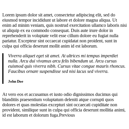
Lorem ipsum dolor sit amet, consectetur adipiscing elit, sed do
eiusmod tempor incididunt ut labore et dolore magna aliqua. Ut
enim ad minim veniam, quis nostrud exercitation ullamco laboris nisi
ut aliquip ex ea commodo consequat. Duis aute irure dolor in
reprehenderit in voluptate velit esse cillum dolore eu fugiat nulla
pariatur. Excepteur sint occaecat cupidatat non proident, sunt in
culpa qui officia deserunt mollit anim id est laborum.
Viverra aliquet eget sit amet. At ultrices mi tempus imperdiet
nulla. Arcu dui vivamus arcu felis bibendum ut. Arcu cursus
euismod quis viverra nibh. Cursus vitae congue mauris rhoncus.
Faucibus ornare suspendisse sed nisi lacus sed viverra.
John Doe
At vero eos et accusamus et iusto odio dignissimos ducimus qui
blanditiis praesentium voluptatum deleniti atque corrupti quos
dolores et quas molestias excepturi sint occaecati cupiditate non
provident, similique sunt in culpa qui officia deserunt mollitia animi,
id est laborum et dolorum fuga.Previous