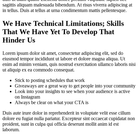
sagittis aliquam malesuada bibendum. At risus viverra adipiscing at
in tellus. Duis at tellus at urna condimentum mattis pellentesque.
We Have Technical Limitations; Skills
That We Have Yet To Develop That
Hinder Us
Lorem ipsum dolor sit amet, consectetur adipiscing elit, sed do
eiusmod tempor incididunt ut labore et dolore magna aliqua. Ut
enim ad minim veniam, quis nostrud exercitation ullamco laboris nisi
ut aliquip ex ea commodo consequat.
Stick to posting schedules that work
Giveaways are a great way to get people into your community
Look into your insights to see when your audience is active
on Instagram
Always be clear on what your CTA is
Duis aute irure dolor in reprehenderit in voluptate velit esse cillum
dolore eu fugiat nulla pariatur. Excepteur sint occaecat cupidatat non
proident, sunt in culpa qui officia deserunt mollit anim id est
laborum.